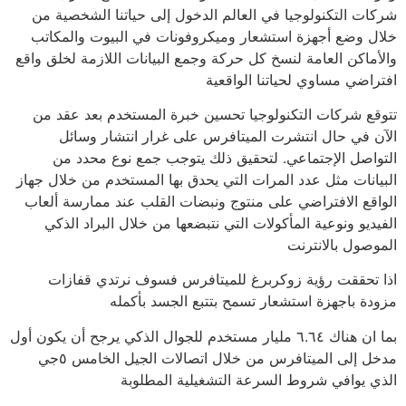
شركات التكنولوجيا في العالم الدخول إلى حياتنا الشخصية من
خلال وضع أجهزة استشعار وميكروفونات في البيوت والمكاتب
والأماكن العامة لنسخ كل حركة وجمع البيانات اللازمة لخلق واقع
افتراضي مساوي لحياتنا الواقعية
تتوقع شركات التكنولوجيا تحسين خبرة المستخدم بعد عقد من
الآن في حال انتشرت الميتافرس على غرار انتشار وسائل
التواصل الإجتماعي. لتحقيق ذلك يتوجب جمع نوع محدد من
البيانات مثل عدد المرات التي يحدق بها المستخدم من خلال جهاز
الواقع الافتراضي على منتوج ونبضات القلب عند ممارسة ألعاب
الفيديو ونوعية المأكولات التي نتبضعها من خلال البراد الذكي
الموصول بالانترنت
اذا تحققت رؤية زوكربرغ للميتافرس فسوف نرتدي قفازات
مزودة باجهزة استشعار تسمح بتتبع الجسد بأكمله
بما ان هناك ٦.٦٤ مليار مستخدم للجوال الذكي يرجح أن يكون أول
مدخل إلى الميتافرس من خلال اتصالات الجيل الخامس ٥جي
الذي يوافي شروط السرعة التشغيلية المطلوبة