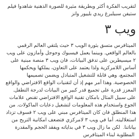
لتقريب الفكرة أكثر وبطريقة مثيرة للصورة الذهنية شاهدوا فيلم
ستيفن سبيلبرغ ريدي بلييور وانز
ويب ٣
الميتافرس متسق بثورة الويب ٣ حيث يلتقي العالم الرقمي
بالعالم الواقعي. وبينما يعمل فيسبوك وجوجل وأمازون على ويب
٢ ميسيطرين على تدفق البيانات، فان ويب ٣ منصة مبنية على
أساس اللامركزية ولذا يعتمد على التعاون، يملكها ويحكمها
المجتمع، وهي قابلة للتشغيل المتبادل ويضمن تصميمها
الخصوصية. وهذا أمر مهم إذ أن لتقنيات الواقع الافتراضي والواقع
المعزز قدرة على تجميع قدر كبير من البيانات لدرجة التطفل.
على سبيل المثال بامكان تقنية الواقع الافتراضي تقنص علامات
الجوع واستخدام هذه المعلومات لتشغيل دعايات الماكولات. من
هذا المنطلق فان كان الميتافرس مبني على ويب ٢ فسوف تزداد
استغلاليته. أما في ويب ٣ لامركزي فتضعف امكانية التربح من
بياناتنا. لكن ما زال ويب ٣ في بداياته ويفقد الحجم والمقدرة
المطلوبة لبناء الميتافرس