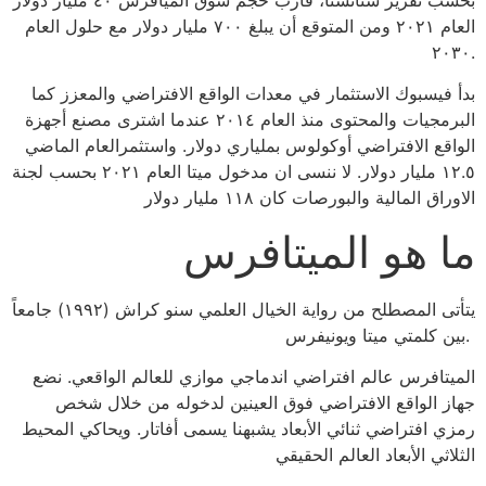
العام ٢٠٢١ ومن المتوقع أن يبلغ ٧٠٠ مليار دولار مع حلول العام
٢٠٣٠.
بدأ فيسبوك الاستثمار في معدات الواقع الافتراضي والمعزز كما
البرمجيات والمحتوى منذ العام ٢٠١٤ عندما اشترى مصنع أجهزة
الواقع الافتراضي أوكولوس بملياري دولار. واستثمرالعام الماضي
١٢.٥ مليار دولار. لا ننسى ان مدخول ميتا العام ٢٠٢١ بحسب لجنة
الاوراق المالية والبورصات كان ١١٨ مليار دولار
ما هو الميتافرس
يتأتى المصطلح من رواية الخيال العلمي سنو كراش (١٩٩٢) جامعاً
بين كلمتي ميتا ويونيفرس.
الميتافرس عالم افتراضي اندماجي موازي للعالم الواقعي. نضع
جهاز الواقع الافتراضي فوق العينين لدخوله من خلال شخص
رمزي افتراضي ثنائي الأبعاد يشبهنا يسمى أفاتار. ويحاكي المحيط
الثلاثي الأبعاد العالم الحقيقي