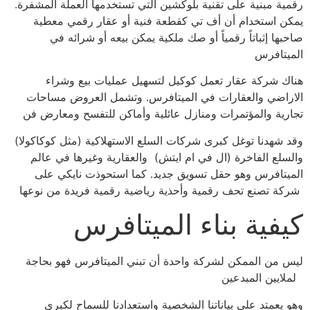
رقمية مبنية على تقنية بلوكشين التي تستخدمها العملة المشفرة.
يمكن استخدام أن أف تي كقطعة فنية أو عقار رقمي معطية
صاحبها إثباتاً رقمياً أو صك ملكية يمكن بيعه أو شرائه في
الميتافرس
هناك شركة عقار تعمل كوكيل لتسهيل عمليات بيع وشراء
الاراضي والعقارات في الميتافرس. وتشمل العروض مساحات
تجارية والمؤتمرات ومنازل عائلية وأماكن للتفسح ومعارض فن
وقد شهدنا توغل كبرى شركات السلع الاستهلاكية (مثل كوكاكولا)
والسلع الفاخرة (ال في ام ايتش) والعقارية وغيرها في عالم
الميتافرس وهو حقل تسويق جديد. كما استحوذت نايكي على
شركة تصنع تحف رقمية وأحذية رياضية رقمية فريدة من نوعها
كيفية بناء الميتافرس
ليس من الممكن لشركة واحدة أن تبني الميتافرس فهو بحاجة
لملايين المبدعين
وهو يعمتد على بياناتنا الشخصية واستعدادنا للسماح لكبرى