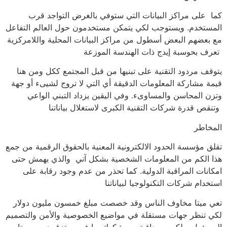
كما على مراكز البيانات التي ستوفي بالغرض التواجد قرب
المستخدم. ويستوجب لكي يتمكن مستخدمون حول العالم التفاعل
مع بعضهم البعض أسطول من مراكز البيانات المحلية واللامركزية
تعرف بحوسبة إيدج ذات الهندسة الموزعة
يتوقف مردود التقنية على تبنيها من قبل المجتمع ككل ومن هنا
قيمة مشاركة المعلومات الدقيقة أي التي لا تروج لشيىء أو جهة
وتزن المحاسن والمساوىء. وفي اليقين يزداد التبني الواعي
وتنقص قدرة شركات التقنية الكبرى لاستغلال بياناتنا
المخاطر
تقلق مؤسسة الحدود الالكترونية المعنية بالحقوق الرقمية من جمع
هذا الكم من المعلومات الشخصية بشكل آني والذي يهمش حتى
امكانات المراقبة الدولية. كما تحذر من عدم وجود رقابة على
استخدام شركات التكنولوجيا لبياناتنا
تعي ميتا مخاوف الناس وقد خصصت مبلغ خمسون مليون دولار
لكي تنظر جهات مستقلة في مواضيع الخصوصية والأمن والتصميم
المسؤول. ولكن مصداقيتهم مشكوك بها فهم يرتزقون من ميتا