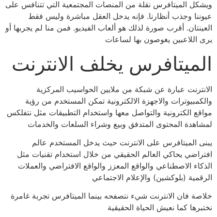
ويشكل الميتافرس نقلة من المنصات المجتمعية التي تتنافس على
عيوننا وجذب أنظارنا. فإنه يدخل العقل مباشرة وليس فقط
العينتان. أقرب صورة لذلك هو ألعاب الفيديو. فمن منا لم يجربها أو
يرى اللاعبين يغوصون بها لساعات
الميتافرس يخلف الانترنت
الانترنت عبارة عن شبكة من ملايين الحواسيب المركزية
والكمبيوترات والاجهزة الالكترونية تمكن المستخدم من رؤية
مواقع الكترونية والتواصل معها واستخدام التطبيقات مثل نتفلكس
لمشاهدة المحتوى المتدفق وبيع وشراء السلعات والخدمات
يبنى الميتافرس على الانترنت حيث يدخل المستخدم عالم
افتراضي يحاكي العالم الحقيقي من خلال استخدام تقنيات مثل
الذكاء الاصطناعي والواقع المعزز والواقع الافتراضي والعملات
الرقمية (بلوكشين) والإعلام الاجتماعي
خلاصة فان الانترنت شيء نتصفحه بينما الميتافرس تجربة غامرة
نختبرها كما نعيش الحياة الحقيقية