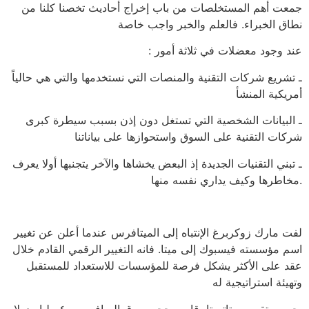
جمعت أهم المستخلصات من باب إخراج أحاديث تخصنا كلنا من
نطاق الخبراء. فالعلم والخبر واجب خاصة
: عند وجود معضلات في ثلاثة أمور
ـ تشريع شركات التقنية والمنصات التي نستخدمها والتي هي حالياً
أمريكية المنشأ
ـ البيانات الشخصية التي تستغل دون إذن بسبب سيطرة كبرى
شركات التقنية على السوق واستحوازها على بياناتنا
ـ تبني التقنيات الجديدة إذ البعض يخشاها والآخر يتجنبها أولا يعرف
مخاطرها وكيف يداري نفسه منها.
لفت مارك زوكربرغ الإنتباه إلى الميتافرس عندما أعلن عن تغيير
اسم مؤسسته فيسبوك إلى ميتا. فانه التغيير الرقمي القادم خلال
عقد على الأكثر يشكل فرصة للمؤسسات للاستعداد للمستقبل
وتهيئة استراتيجية له
بحسب تقرير ستاتستا، قارب حجم سوق الميافرس ٤٠ مليار دولار